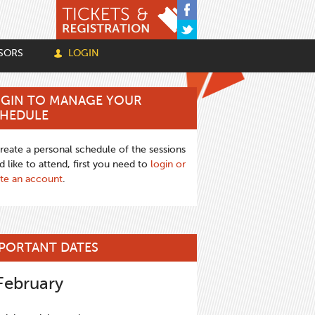
SORS
LOGIN
GIN TO MANAGE YOUR
HEDULE
reate a personal schedule of the sessions
d like to attend, first you need to
login or
te an account
.
PORTANT DATES
February