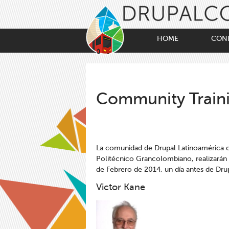
Skip
to
main
content
HOME
CON
Community Train
La comunidad de Drupal Latinoamérica c
Politécnico Grancolombiano, realizarán
de Febrero de 2014, un día antes de Dr
Victor Kane