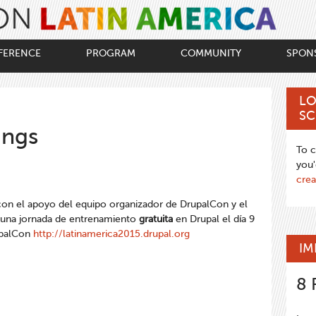
FERENCE
PROGRAM
COMMUNITY
SPON
LO
SC
ings
To c
you'
crea
on el apoyo del equipo organizador de DrupalCon y el
 una jornada de entrenamiento
gratuita
en Drupal el día 9
upalCon
http://latinamerica2015.drupal.org
IM
8